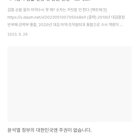
검찰 손발 잘라 마약수사 못 해? 숫자는 거짓말 안 한다 [팩트체크]
https://v.daum.net/v/20230510070506869 (중략) 2018년 대검찰청
반부패·강력부 통합, 2020년 대검 마약·조직범죄과 통합으로 수사 역량이 축
소됐다는 주장도 있다. 그러나 9일 가 연도별 전국 검찰의 마약수사직 인력을
2023. 5. 29.
살펴보니, 지휘 조직 통폐합과 무관하게 전체 수사 인력은 오히려 다소 늘었다.
2017년 288명에서 2018년 294명, 2019년 296명으로 증가한 뒤 2022
년까지 296명을 유지했다. (중략) 검찰은 2018년 1만2613명, 2019년 1만
6044명, 2020년 1만8050명, 2021년 1만6153명, 2022년 1만8395명
의 마약사범을 검거했다. 경찰은 2018년 8107..
윤석열 정부의 대한민국엔 주권이 없습니다.