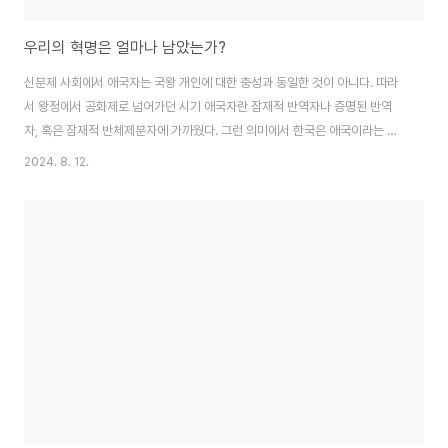
우리의 혁명은 얼마나 남았는가?
신분제 사회에서 애국자는 국왕 개인에 대한 충성과 동일한 것이 아니다. 따라
서 왕정에서 공화제로 넘어가던 시기 애국자란 잠재적 반역자나 증명된 반역
자, 혹은 잠재적 반체제분자에 가까웠다. 그런 의미에서 한국은 애국이라는 프
레임을 반역자들이 선점했다는 점에서 특이하다. 이것을 알고 선점한 것인
2024. 8. 12.
지, 아니면 본능적으로 유리한 명분을 찾아간 것인지는 알 수 없지만, 쿠데타
를 2번 범하고 쿠데타 시도를 최소 2번 이상 미수에 그친 진영이 스스로를 애
국보수라 칭하는 것은 언어도단이다. 심지어 그들이 애국을 증명하는 대상
이 외적이 아니라 자국민이라는 점이 더더욱 그렇다. 그들이 비록 잘못된 가치
관을 가지고 정치적 행위를 하고 정책을 이끈다면 그것은 부족한 현실 감각
과 무능의 영역이라 할 수 있을 것이다. 가령 영국..