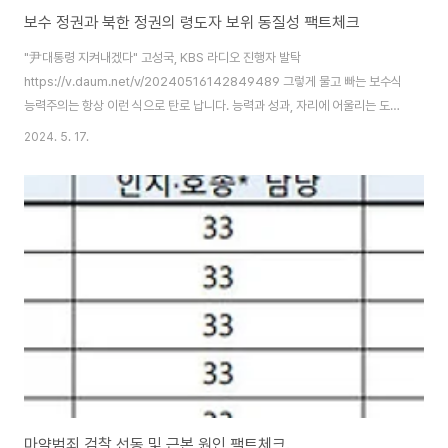
보수 정권과 북한 정권의 령도자 보위 동질성 팩트체크
"尹대통령 지켜내겠다" 고성국, KBS 라디오 진행자 발탁
https://v.daum.net/v/20240516142849489 그렇게 물고 빠는 보수식
능력주의는 항상 이런 식으로 탄로 납니다. 능력과 성과, 자리에 어울리는 도덕
성 따위가 아니라 대통령을 보위하겠다는 선언과 충성 맹세만 잘 지키면 높은
2024. 5. 17.
자리 하나 수여 받는 거죠. 박근혜 정권 때도 친박연대 같은 민주주의와 괴리된
별 해괴한 집단이 나타났을 때와 다르지 않습니다. 그저 대통령이랑 령도자 개
인에게 충성심을 보이면 자리를 받는, 이딴 게 보수의 민주주의와 국정 운영 방
식입니다. 그래놓고 경선이 어쩌고 민주당은 어쩌고.. 이런 모습이나 공적으로
보여주지 말고 그런 소리를 해야지. 민주당에선 저런 모습이 안 보이고 보인다
해도 자리를 얻질 못하거..
마약범죄 검찰 선동 및 근본 원인 팩트체크.