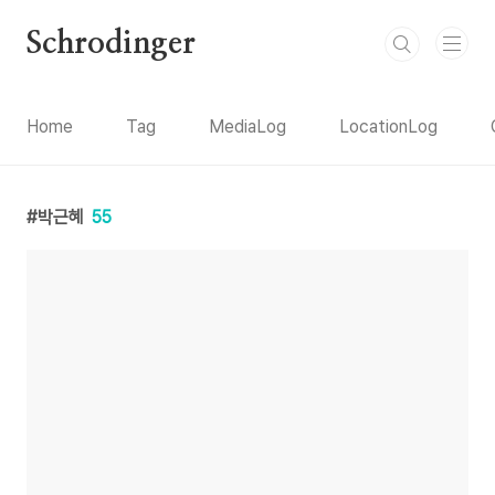
본문 바로가기
Schrodinger
Home
Tag
MediaLog
LocationLog
박근혜
55