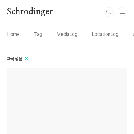
본문 바로가기
Schrodinger
Home
Tag
MediaLog
LocationLog
국정원
31