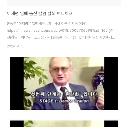
이재명 일베 출신 발언 발췌 팩트체크
한동훈 "이재명은 일베 출신…제주4·3 아픔 정치적 이용"
https://n.news.naver.com/article/018/0005706098?sid=165 [춘
천(강원)=이데일리 조민정 기자] 한동훈 국민의힘 비상대책위원장이 3일 제주
4·3 추념식에서 국민의힘을 비판한 이재명 더불어민주당 대표를 향해 “일베
2024. 4. 5.
(일베저장소) 출신”이라며 “제주 역사의 아픔을 정치적으로 이용만 해왔지, 실
제로 아픔을 보듬기 위해서 행동한 건 없다”고 비판했다. 尹·한동훈 4.3추념식
불참에 이재명 "학살의 후예" 맹비난
https://www.pressian.com/pages/articles/2024040312062226105
윤석열 대통령이 지난해에 이어 올해도 제주 4.3 희생자 추념식에 참석하지 않
았다. 국민의힘 한동훈..