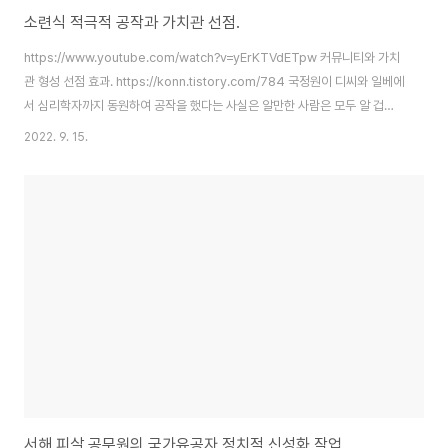
소련식 적극적 공작과 가치관 선점.
https://www.youtube.com/watch?v=yErKTVdETpw 커뮤니티와 가치
관 형성 선점 효과. https://konn.tistory.com/784 국정원이 디씨와 일베에
서 심리학자까지 동원하여 공작을 했다는 사실은 알만한 사람은 모두 알 겁니
다. 그리고 10여년이 지난 지금 그 당시 일베적 가치관을 받아들인 이들은
2022. 9. 15.
2030세대의 일부가 되었고 지난 대선 등에서 숫자로 보여지는 투표율로 자신
을 드러냈습니다. 그들 모두가 일베적 가치관을 받아들인 사람들이라고는 할
수 없겠지만 그들 중 적지 않은 이들이 일베적 가치관을 공유하는 자들일 가능
성은 높습니다. 정확히는, 일베적 가치관을 받아들인 사람들이 그들이 추구하
는 이에게 표를 주고 그들이 반대하고 혐오하는 이에게 표를 주지 않았을 것입
니다..
서해 피살 공무원의 국가유공자 정치적 신성화 작업.