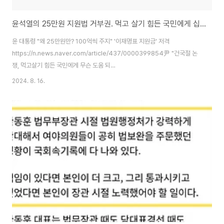
윤석열의 25만원 지원법 거부권. 먹고 살기 힘든 국민에게 십원 한푼 안 주겠습니다.
윤 대통령 "왜 25만원만? 100억씩 주지" '이재명표 지원금' 저격
https://n.news.naver.com/article/437/0000399854尹 "건국절 논
쟁, 먹고살기 힘든 국민에게 무슨 도움 되
나"https://v.daum.net/v/20240813114000912尹, 25만원 지원법·노
2024. 8. 16.
란봉투법 거부권 행사…취임 후 21번째
https://v.daum.net/v/20240816151757256 얼마전 건국절 논란, 광복
절 논란마저 일으킨 윤석열의 발언입니다. 그리고 지금까지 국회의 정당한 입
법권 행사에 대해 별 다른 명분도 없이 민주당이라 반대하며 무조건적인 거부
권을 행사하는 대통령이 25만원 지원법마저 거부했죠. 이게 참으로 어리석고
저열하다는 생각밖에 들지 않는데, 과연 보수의 대한..