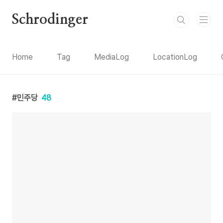
본문 바로가기
Schrodinger
Home
Tag
MediaLog
LocationLog
민주당
48