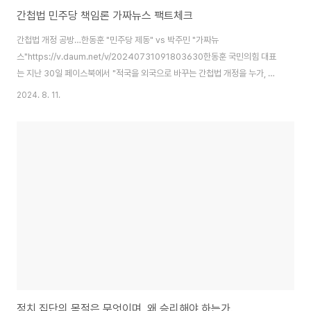
간첩법 민주당 책임론 가짜뉴스 팩트체크
간첩법 개정 공방…한동훈 "민주당 제동" vs 박주민 "가짜뉴
스"https://v.daum.net/v/20240731091803630한동훈 국민의힘 대표
는 지난 30일 페이스북에서 "적국을 외국으로 바꾸는 간첩법 개정을 누가, 왜
막았나. 최근 '중국 국적 동포 등이 대한민국 정보요원 기밀 파일을 유출했다'는
2024. 8. 11.
일이 실제로 벌어졌지만, 황당하게도 우리나라에서는 간첩죄로 처벌 못한
다"며 "우리 간첩법은 '적국'인 북한만을 대상으로 하기 때문"이라고 했다.현행
형법상 간첩죄로 형사처벌을 하기 위해서는 국가기밀을 '적국'에 넘긴 사실이
증명돼야 한다. 한 대표는 이어 "이런 일이 중국, 미국, 독일, 프랑스 등 다른 나
라에서 벌어졌다면 당연히 간첩죄나 그 이상의 죄로 중형에 처한다"면서 "지난
21대 국회 들어..
정치 집단의 목적은 무엇이며, 왜 승리해야 하는가.