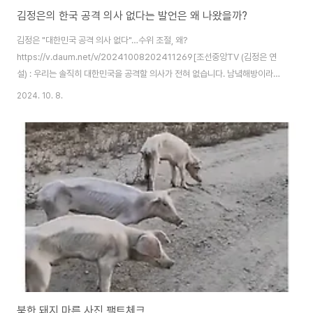
김정은의 한국 공격 의사 없다는 발언은 왜 나왔을까?
김정은 "대한민국 공격 의사 없다"…수위 조절, 왜?
https://v.daum.net/v/20241008202411269[조선중앙TV (김정은 연
설) : 우리는 솔직히 대한민국을 공격할 의사가 전혀 없습니다. 남녘해방이라는
소리도 많이 했고 무력 통일이라는 말도 했지만 지금은 전혀 이에 관심이 없으
2024. 10. 8.
며.]김정은 "대한민국 공격의사 전혀 없다…무력사용 기도시 핵무기 사용 배제
안해"https://v.daum.net/v/20241008064200710김정은은 군사력 사
용에 관한 북한 입장을 천명할 때마다 '만약'이라는 전제를 달아왔다며, 자신은
'만약'이라는 가정 하에서 군에 엄격한 명령을 내릴 것이라고 밝혔습니다.김정
은은 이어, 적들이 북한을 반대하는 무력사용을 기도한다면 모든 공격력을 주
저없이 사용할 것이..
북한 돼지 마른 사진 팩트체크