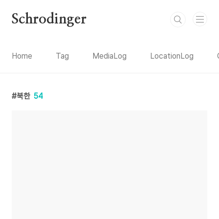
본문 바로가기
Schrodinger
Home
Tag
MediaLog
LocationLog
북한
54