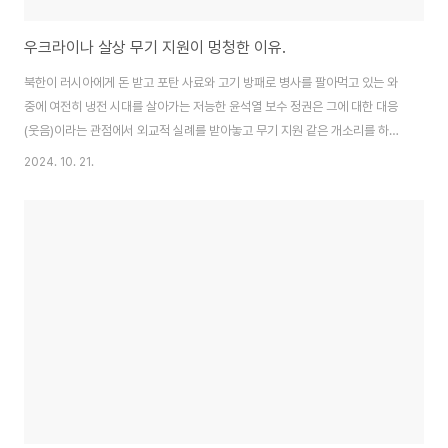
우크라이나 살상 무기 지원이 멍청한 이유.
북한이 러시아에게 돈 받고 포탄 사료와 고기 방패로 병사를 팔아먹고 있는 와
중에 여전히 냉전 시대를 살아가는 저능한 윤석열 보수 정권은 그에 대한 대응
(웃음)이라는 관점에서 외교적 실례를 받아놓고 무기 지원 같은 개소리를 하고
있습니다. 머리가 나쁜 사람들이야 이게 뭔가 좋은 일이고 옳은 일이라고 생각
2024. 10. 21.
하겠지만 그건 머리를 안 굴리고 걍 듣기에 좋은 말이면 좋은 줄 아는 저능함을
드러내는 것 뿐이니 스스로 그렇게 생각했다면 메타 인지를 실시해보고 공부를
합시다. 이게 왜 멍청하냐면, 다음과 같은 이유가 있습니다. 1.이미 북한에 끌
려가는 상황에서 한국이 살상 무기 지원을 한다고 해봐야 외교적으로 얻는 이
익이 없습니다. 2024.10.08 - [취미/이야기] - 김정은의 한국 공격 의사 없다
는 발언은 왜..