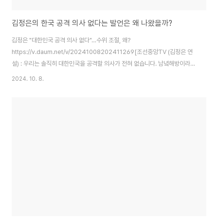
김정은의 한국 공격 의사 없다는 발언은 왜 나왔을까?
김정은 "대한민국 공격 의사 없다"…수위 조절, 왜?
https://v.daum.net/v/20241008202411269[조선중앙TV (김정은 연
설) : 우리는 솔직히 대한민국을 공격할 의사가 전혀 없습니다. 남녘해방이라는
소리도 많이 했고 무력 통일이라는 말도 했지만 지금은 전혀 이에 관심이 없으
2024. 10. 8.
며.]김정은 "대한민국 공격의사 전혀 없다…무력사용 기도시 핵무기 사용 배제
안해"https://v.daum.net/v/20241008064200710김정은은 군사력 사
용에 관한 북한 입장을 천명할 때마다 '만약'이라는 전제를 달아왔다며, 자신은
'만약'이라는 가정 하에서 군에 엄격한 명령을 내릴 것이라고 밝혔습니다.김정
은은 이어, 적들이 북한을 반대하는 무력사용을 기도한다면 모든 공격력을 주
저없이 사용할 것이..