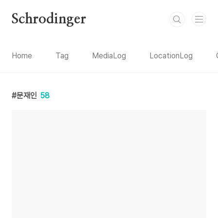
본문 바로가기
Schrodinger
Home
Tag
MediaLog
LocationLog
문재인
58