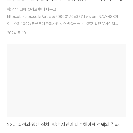
韓 기업 日에 뺏기고 中과 나누고
https://biz.sbs.co.kr/article/20000170633?division=NAVERSK하
이닉스의 100% 파운드리 자회사인 시스템IC는 중국 국영기업인 우시산업발
전집단(WIDG)에 지분 49.9%를 단계적으로 넘기기로 했습니다. (중략)그러
2024. 5. 10.
면서 네이버와 위탁 관계를 순차적으로 종료해 독립을 추진한다고 밝혔습니
다. '라인의 아버지'라고 불리는 신중호 라인야후 최고상품책임자는 사내이사
에서 물러납니다. 일본의 국민 SNS 라인야후는 네이버와 소프트뱅크가 각각
50% 지분을 보유한 JV인 A홀딩스가 모회사입니다. (후략) 하닉이 50.1%로
지분을 과반 넘기긴 했고 라인과 파운드리는 또 다르다지만, 일본의 예시처럼
언제나 안전할 수 있는 건 아니며, 중국을 믿..
22대 총선과 영남 정치. 영남 시민이 마주해야할 선택의 결과.