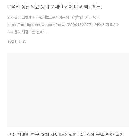
윤석열 정권 의료 붕괴 문재인 케어 비교 팩트체크.
의사들이 그렇게 반대했거늘...문케어는 왜 '망(亡)케어'가 됐나
https://medigatenews.com/news/2300152277문케어 시행 5년차
의사들의 체감도는 ‘실패’
https://www.medicaltimes.com/Main/News/NewsView.html?
2024. 6. 3.
ID=1141371“문재인 케어, 환자 쏠림으로 의료생태계 붕괴 가져온
다”http://www.bosa.co.kr/news/articleView.html?
idxno=2102785 문재인 케어로 의료 붕괴 어쩌고 염병을 떨던 언론과 의사,
보수 세력. [속보] 정부, 비상진료체계 유지 위해 건보 8003억원 지원
https://n.news.naver.com/article/022/0003937897?sid=102 현
정권에서 의료, 보건..
보수 진영의 한국 경제 사보타주 상황. 중, 일에 국익 팔아 먹기.