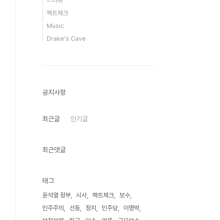
ㄴ리뷰
팩트체크
leView.html?
Music
Drake's Cave
40036627 [속
0004298644
공지사항
최근글
인기글
00229000017[단
최근댓글
태그
윤석열 정부
시사
팩트체크
보수
민주주의
선동
정치
민주당
이명박