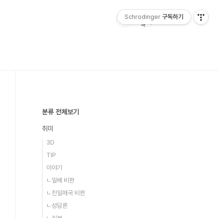
Schrodinger
구독하기
분류 전체보기
취미
3D
TIP
이야기
ㄴ일베 비판
ㄴ친일매국 비판
ㄴ성담론