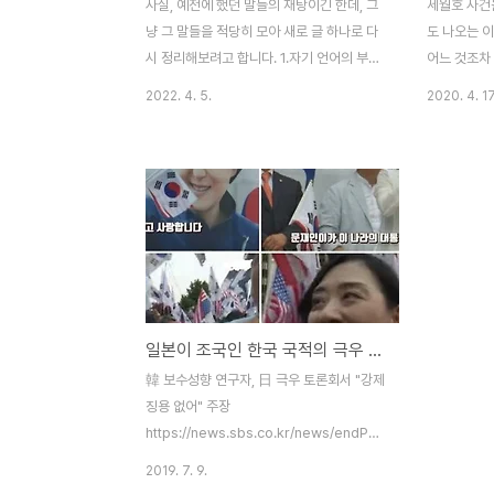
사실, 예전에 했던 말들의 재탕이긴 한데, 그
세월호 사건
냥 그 말들을 적당히 모아 새로 글 하나로 다
도 나오는 
시 정리해보려고 합니다. 1.자기 언어의 부재,
어느 것조차
철학의 부재. 예전에 미국 쪽에서 이걸 다룬
'대가리'에게
2022. 4. 5.
2020. 4. 17
다큐멘터리 같은 게 있었습니다. 대충 10년
니다. 이걸 
쯤 전 내용이라 정확하게 토씨 하나하나 기억
파, 보수세력
나지는 않지만, 요는 평소에 불만이 많고 다
으로 쓰기 
소 반사회적이었던 이들에게 철학책을 주고
이건 그냥 
그것을 계속해서 읽도록 시킨 것이었습니다.
야만하는 일
그들은 이 임무를 잘 수행했고, 나중에 가서
합니다. 민
는 반사회적인 행동을 하지 않게 되었죠. 이
고 정치화하려
렇게 말했습니다. 자신은 많은 것에 불만이었
다. 설령 민
지만 왜 불만이었고 뭐가 문제였는지 알지 못
고 해도 민
일본이 조국인 한국 국적의 극우 명예 일본인들.
했다. 알지 못했기 때문에 더 화가 났고 무엇
하는 일이 
에 화가 났는지 모르니 아무 곳에나 그것을
건이, 그리고
韓 보수성향 연구자, 日 극우 토론회서 "강제
분출했다. 그러나 철학책을 읽으면서 자기 생
쳐내야 한다
징용 없어" 주장
각을 잘 정리하..
종말로 간다고
https://news.sbs.co.kr/news/endPage.do?
news_id=N1005335187&plink=ORI&cooper=NAVER
2019. 7. 9.
일은 당연한 것” 카이스트 교수가 페북에 쓴