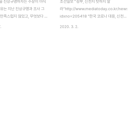
을 진상규명하자는 주장이 아직
조선일보 “정부, 신천지 탓하지 말
이유는 지난 진상규명과 조사 그
라”http://www.mediatoday.co.kr/news/artic
 만족스럽지 않았고, 무엇보다 그
idxno=205418 "한국 코로나 대응, 신천지
 책임을 물린 적이 없기 때문입
와 보수단체에 발목잡
.
2020. 3. 2.
극우보수 쪽에선 박근혜와 그 일
혀"https://news.v.daum.net/v/202002291
 자체에 대한 정치 공격, 책임론
보]중대본 "신천지 전체 신도 88.1% 조사완
위해서라고 생각하는 모양이지만,
료…유증상 3381명 확
상식적인 문제제기이자 당연히 해
인"https://n.news.naver.com/article/015/
이며, 그래야만 하는 대의이기도
이탈리아 확진자 888명, 사망 21명 (현지시
주당이나 진보세력이 세월호를 두
간 28일 기
고 한 적은 단 한 번도 없습니
준)http://m.newspim.com/news/view/202
주당 정권 하에 일어난 사건이라
독]신천지 허위 명단 제출? "15년 전 탈퇴했
주당이 날아가고 문재인이 탄핵 당
는데 명단에 있
있더라도 세월호 사건과 똑같은 사
다"https://news.v.daum.net/v/20200228..
 똑같은 행동을 했다면 정말 다
고 주장했을 겁니다. 설령 진보의
 해도. 진실..
“친