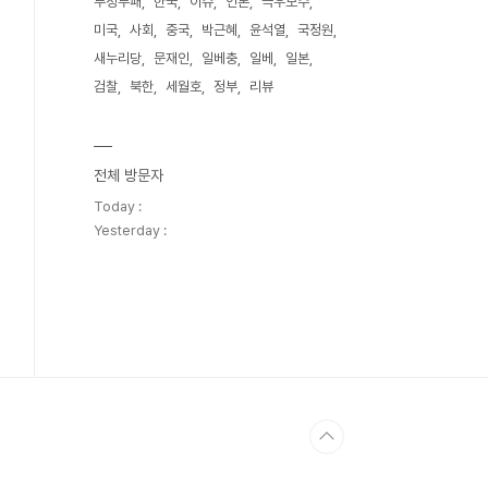
부정부패
한국
이슈
언론
극우보수
미국
사회
중국
박근혜
윤석열
국정원
새누리당
문재인
일베충
일베
일본
검찰
북한
세월호
정부
리뷰
전체 방문자
Today :
Yesterday :