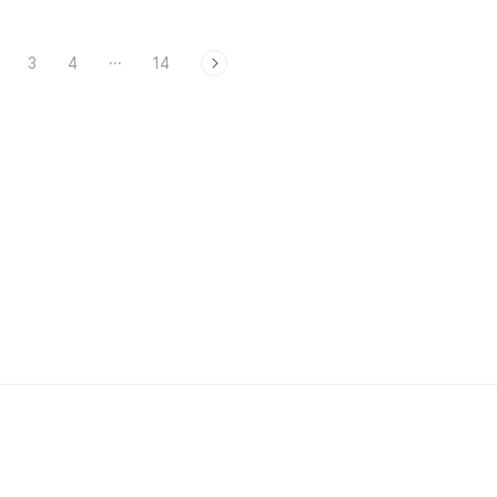
3
4
···
14
1215685&viewType=pc