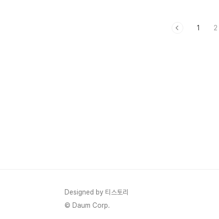
글
https://news.naver.com/main/read.nhn?
1
2
mode=LSD&mid=sec&sid1=100&oid=005&aid=000
한국당 "반일감정 자극해 정치적 활용말라..
국익 저해" 與 비판(종
합)https://news.v.daum.net/v/20190708172151635‘일
본 제품 쓰기 운동’ 벌이는 극우 커뮤니티
http://newsum.zum.com/articles/53581481
정말 놀랍게도, 이러..
Designed by 티스토리
© Daum Corp.