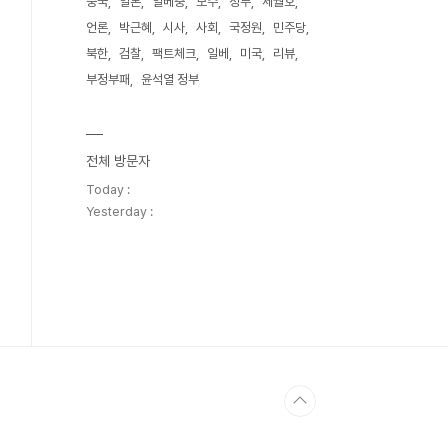
중국
일본
일베충
보수
정부
세월호
언론
박근혜
시사
사회
국정원
민주당
북한
검찰
팩트체크
일베
미국
리뷰
부정부패
윤석열 정부
전체 방문자
Today :
Yesterday :