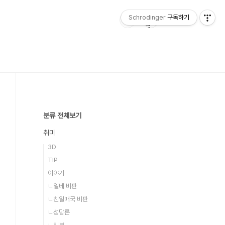
Schrodinger
구독하기
분류 전체보기
취미
3D
TIP
이야기
ㄴ일베 비판
ㄴ친일매국 비판
ㄴ성담론