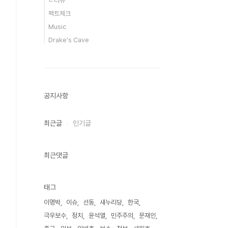
ㄴ리뷰
팩트체크
Music
Drake's Cave
공지사항
최근글
인기글
최근댓글
태그
이명박
이슈
선동
새누리당
한국
극우보수
정치
윤석열
민주주의
문재인