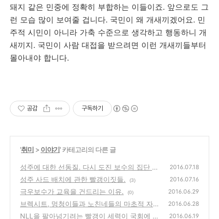
돼지 같은 민중에 정확히 부합하는 이들이죠. 앞으로도 그
런 모습 많이 보여줄 겁니다. 국민이 왜 개새끼겠어요. 민
주적 시민이 아니라 가축 수준으로 생각하고 행동하니 개
새끼지. 국민이 사람 대접을 받으려면 이런 개새끼들부터
몰아내야 합니다.
공감
구독하기
'
취미
>
이야기
' 카테고리의 다른 글
성주에 대한 선동질. 다시 도진 보수의 집단 정
2016.07.18
신병.
성주 사드 배치에 관한 빨갱이짓들.
(0)
2016.07.16
(3)
극우보수가 교육을 건드리는 이유.
2016.06.29
(0)
브렉시트, 멍청이들과 노친네들의 마초적 자살
2016.06.28
쇼.
NLL을 팔아넘기려는 빨갱이 세력이 국회에 있
(4)
2016.06.19