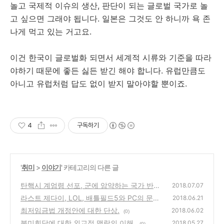
놀고 국제적 이슈의 생산, 판단이 되는 글로벌 국가로 놀
고 싶으면 그래야 됩니다. 일본은 그것도 안 하니까 욕 존
나게 먹고 있는 거고요.
이건 한국이 글로벌화 되면서 세계적 시류와 기준을 따라
야하기 때문에 좋든 싫든 받긴 해야 합니다. 유럽만큼도
아니고 유럽처럼 답도 없이 받지 말아야할 뿐이죠.
4
구독하기
'
취미
>
이야기
' 카테고리의 다른 글
탄핵시 계엄령 선포, 군에 암약하는 국가 반역
2018.07.07
자들.
라스트 제다이, LOL, 배틀필드5와 PC의 문제
(2)
2018.06.21
에 대해서.
최저임금법 개정안에 대한 단상.
(0)
2018.06.02
(0)
북미회담에 대한 외교적 맥락의 이해.
2018.05.27
(0)