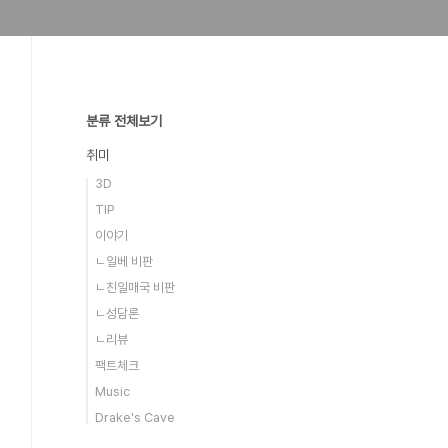
분류 전체보기
취미
3D
TIP
이야기
ㄴ일베 비판
ㄴ친일매국 비판
ㄴ성담론
ㄴ리뷰
팩트체크
Music
Drake's Cave