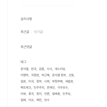
공지사항
최근글
인기글
최근댓글
태그
윤석열
한국
검찰
시사
새누리당
이명박
국정원
박근혜
윤석열 정부
선동
일본
미국
정부
사회
부정부패
세월호
팩트체크
민주주의
문재인
극우보수
리뷰
중국
정치
언론
일베충
민주당
일베
이슈
북한
보수