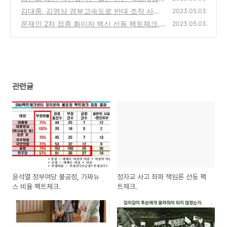
기자의 이중잣대.
김대중, 김영삼 경부고속도로 반대 조작 사진
(0)
2023.05.03
팩트체크.
문재인 2차 접종 화이자 백신 선동 팩트체크.
(0)
2023.05.03
(0)
관련글
윤석열 정부여당 불공정, 가짜뉴
정자교 사고 좌파 책임론 선동 팩
스 비율 팩트체크.
트체크.