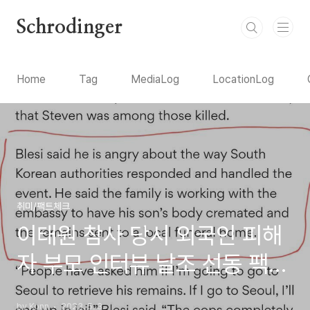
본문 바로가기
Schrodinger
Home
Tag
MediaLog
LocationLog
취미/팩트체크
이태원 참사 당시 외국인 피해
자 부모 인터뷰 날조 선동 팩트
체크.
by Konn
2023. 5. 3.