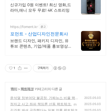
시간 보기!
신규가입 0원 이벤트! 최신 영화,드
라마,애니 모두 무료! 4K 스트리밍
https://foment.kr
광고
포먼트 - 산업디자인전문회사
브랜드 디자인, 패키지 디자인, 유
튜브 콘텐츠, 기업/제품 홍보영상,
모션그래픽
1
구독하기
'
취미
>
팩트체크
' 카테고리의 다른 글
윤석열 정부여당 불공정, 가짜뉴스 비율 팩트
2023.05.03
체크.
정자교 사고 좌파 책임론 선동 팩트체크.
(2)
2023.05.03
(0)
김건희 패션 극찬했다는 일본 언론 팩트체크.
2023.05.03