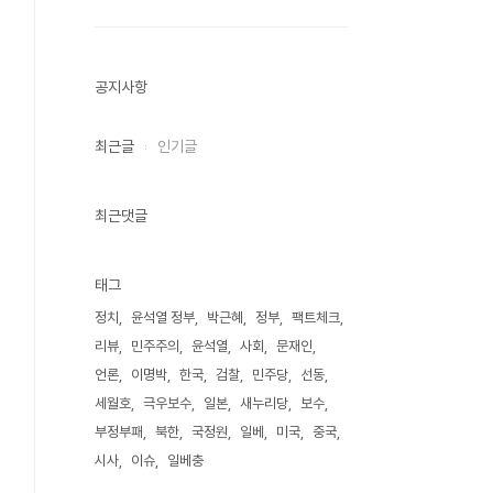
공지사항
최근글
인기글
최근댓글
태그
정치
윤석열 정부
박근혜
정부
팩트체크
리뷰
민주주의
윤석열
사회
문재인
언론
이명박
한국
검찰
민주당
선동
세월호
극우보수
일본
새누리당
보수
부정부패
북한
국정원
일베
미국
중국
시사
이슈
일베충