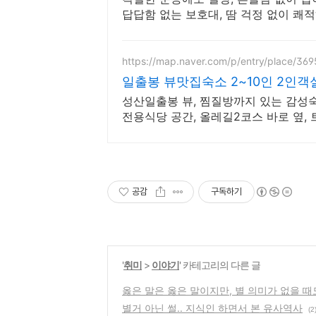
답답함 없는 보호대, 땀 걱정 없이 쾌적
https://map.naver.com/p/entry/place/36
일출봉 뷰맛집숙소 2~10인 2인객
성산일출봉 뷰, 찜질방까지 있는 감성숙
전용식당 공간, 올레길2코스 바로 옆,
공감
구독하기
'
취미
>
이야기
' 카테고리의 다른 글
옳은 말은 옳은 말이지만, 별 의미가 없을 때
별거 아닌 썰.. 지식인 하면서 본 유사역사
(2