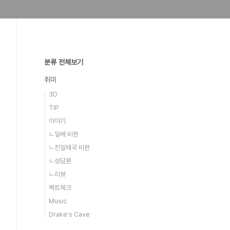
분류 전체보기
취미
3D
TIP
이야기
ㄴ일베 비판
ㄴ친일매국 비판
ㄴ성담론
ㄴ리뷰
팩트체크
Music
Drake's Cave