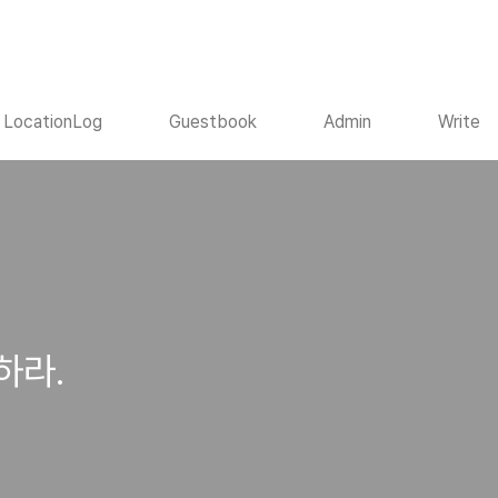
LocationLog
Guestbook
Admin
Write
하라.