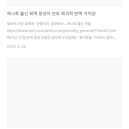
하나회 출신 퇴역 장성의 안보 파괴적 반역 가치관
얼차려 사망 유족에 “운명이라 생각하라”…하나회 출신 막말
https://www.hani.co.kr/arti/society/society_general/1146402.html(전
략)지난 21일 퇴역 장성 모임인 성우회 누리집에는 ‘중대장을 구속하지 말라!
구속하면 군대훈련 없어지고 국군은 패망한다’는 제목의 글이 올라왔다. 글쓴
2024. 6. 26.
이는 예비역 육군 중장인 문영일씨다. 문씨는 육군사관학교 14기로 전두환씨
를 필두로 군사반란을 일으켰던 육군 내 사조직 하나회 명단에 이름이 올라가
있다. (중략)문씨는 얼차려를 시킨 중대장과 부중대장에게 형법상의 죄가 없다
고 주장했다. 문씨는 “경험에 의해 추정컨대, 중대장과 부중대장은 6명에게 제
한적인 완전군장 훈련을 포함한 몇 가지 얼차려 훈련을 시켰고, 한 명이 실신해
넘어지..