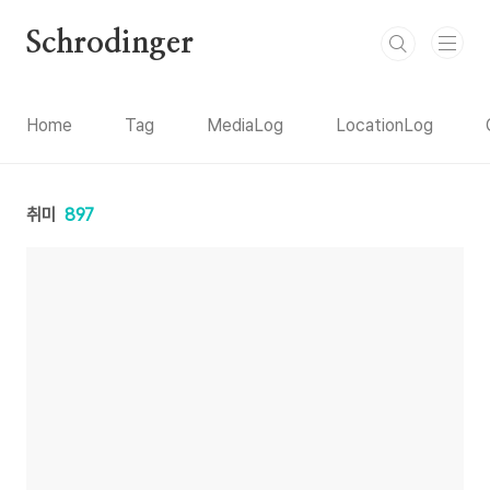
본문 바로가기
Schrodinger
Home
Tag
MediaLog
LocationLog
취미
897