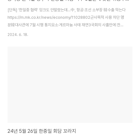
[단독] ‘한일중 협력’ 잉크도 안말랐는데…中, 항공·조선 소부장 韓수출 막는다
https://m.mk.co.kr/news/economy/11028802군사목적 사용 차단 명
분韓대사관에 7월 시행 통지요소·게르마늄 사태 재연3국회의 사흘만에 찬
물 한중일 협력을 한다며 삼국회담을 열어놓고 외교적으로 얻어낸 건 하나도
2024. 6. 18.
없이 되려 제재를 받음. 문재인 정부 시절이었으면 중국 간첩설이 보수 진영 내
에서 진지하게 돌았을 것. 원래 외교라는 건 저런 리스크를 줄이거나 합의 가능
한 선상으로 조율, 합의하는 것이기 때문에 동아시아 3국의 협력, 협상, 리스크
조절을 위한 대화의 과정이 아니었다는 뜻. 즉, 다시 말해서 외교 현장에서 이루
어진 외교가 없다는 거고, 이는 외교의 실패가 아닌 그냥 실패를 의미함. 한국과
..
24년 5월 26일 한중일 회담 꼬라지