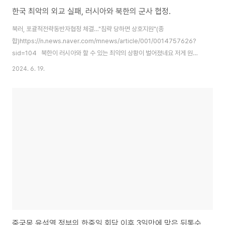
한국 최악의 외교 실패, 러시아와 북한의 군사 협정.
북러, 포괄적전략동반자협정 체결…"침략 당하면 상호지원"(종
합)https://n.news.naver.com/mnews/article/001/0014757626?
sid=104 북한이 러시아와 할 수 있는 최악의 상황이 벌어졌네요 저게 원래
소련 시절에는 있었는데, 소련 해체 후 러시아가 됐을 때 사실상 없어져버린 게
2024. 6. 19.
부활해버렸네요. 중국과는 아직 붙어 있어서 북한을 북진통일이라도 하려면 사
실상 중국만 구워 삶거나 어마어마한 대가만 제공할 수 있었다면 가능이라도
할 여지가 있었습니다. 근데 러시아는 중국과 이해관계가 다르고, 국력이 창나
버린 러시아에게 미국의 역량과 관심을 러시아 조지기에 덜 쏟을 수 있게 할 수
있는 몇 안 되는 아이템이 바로 북한의 개꼬장인데, 러시아라고 뭐 없는 게 아니
니 북한에 뭔..
중국몽 윤석열 정부의 한중일 회담 이후 3일만에 맞은 뒤통수 팩트체크