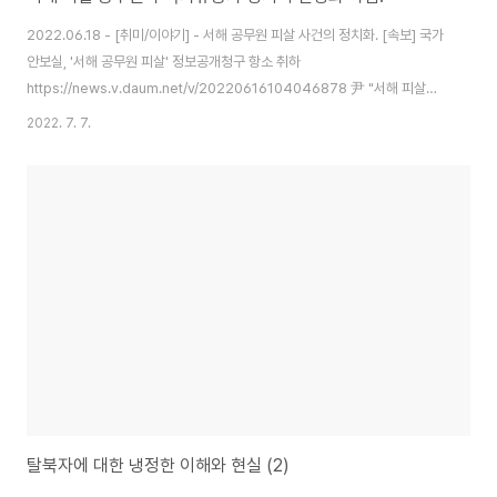
2022.06.18 - [취미/이야기] - 서해 공무원 피살 사건의 정치화. [속보] 국가
안보실, '서해 공무원 피살' 정보공개청구 항소 취하
https://news.v.daum.net/v/20220616104046878 尹 "서해 피살사
건, 국민 의문 밝혀야"
2022. 7. 7.
https://news.v.daum.net/v/20220620172410490 대통령기록관 '서
해 공무원 피살' 정보공개 요구 불응
https://www.hankyung.com/politics/article/202206230426Y 野
"해경·군, 월북판단 번복에 尹안보실 지시정황 추가확인"(종합)
https://news.v.daum.net/v/20220701142303607 [단독] 국정원 1급
부서장 전원 대기발령…"어떤 정권도 이렇게 안해"..
탈북자에 대한 냉정한 이해와 현실 (2)