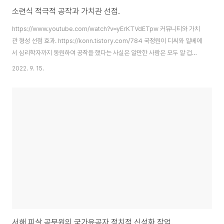
소련식 적극적 공작과 가치관 선점.
https://www.youtube.com/watch?v=yErKTVdETpw 커뮤니티와 가치
관 형성 선점 효과. https://konn.tistory.com/784 국정원이 디씨와 일베에
서 심리학자까지 동원하여 공작을 했다는 사실은 알만한 사람은 모두 알 겁니
다. 그리고 10여년이 지난 지금 그 당시 일베적 가치관을 받아들인 이들은
2022. 9. 15.
2030세대의 일부가 되었고 지난 대선 등에서 숫자로 보여지는 투표율로 자신
을 드러냈습니다. 그들 모두가 일베적 가치관을 받아들인 사람들이라고는 할
수 없겠지만 그들 중 적지 않은 이들이 일베적 가치관을 공유하는 자들일 가능
성은 높습니다. 정확히는, 일베적 가치관을 받아들인 사람들이 그들이 추구하
는 이에게 표를 주고 그들이 반대하고 혐오하는 이에게 표를 주지 않았을 것입
니다..
서해 피살 공무원의 국가유공자 정치적 신성화 작업.