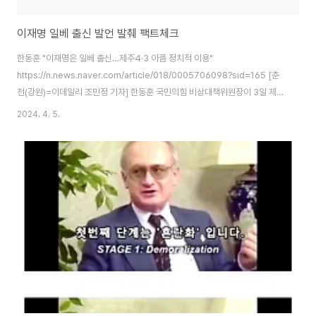
이재명 일베 출신 발언 발췌 팩트체크
한동훈 "이재명은 일베 출신…제주4·3 아픔 정치적 이용"
https://n.news.naver.com/article/018/0005706098?sid=165 [춘
천(강원)=이데일리 조민정 기자] 한동훈 국민의힘 비상대책위원장이 3일 제주
4·3 추념식에서 국민의힘을 비판한 이재명 더불어민주당 대표를 향해 “일베
2024. 4. 5.
(일베저장소) 출신”이라며 “제주 역사의 아픔을 정치적으로 이용만 해왔지, 실
제로 아픔을 보듬기 위해서 행동한 건 없다”고 비판했다. 尹·한동훈 4.3추념식
불참에 이재명 "학살의 후예" 맹비난
https://www.pressian.com/pages/articles/2024040312062226105
윤석열 대통령이 지난해에 이어 올해도 제주 4.3 희생자 추념식에 참석하지 않
았다. 국민의힘 한동훈..