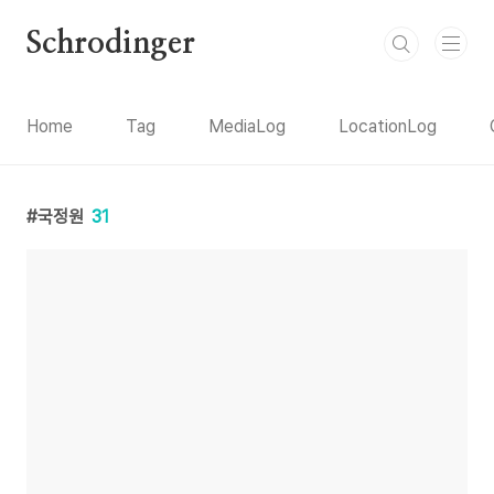
본문 바로가기
Schrodinger
Home
Tag
MediaLog
LocationLog
국정원
31