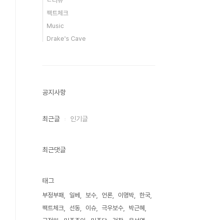
ㄴ리뷰
팩트체크
Music
Drake's Cave
공지사항
최근글
인기글
최근댓글
태그
부정부패
일베
보수
언론
이명박
한국
팩트체크
선동
이슈
극우보수
박근혜