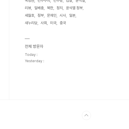
국정원
민주주의
민주당
검찰
윤석열
리뷰
일베충
북한
정치
윤석열 정부
세월호
정부
문재인
시사
일본
새누리당
사회
미국
중국
전체 방문자
Today :
Yesterday :