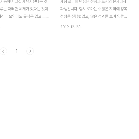
 기능하며 그것이 유지된다는 것
제정 로마의 탄생은 전쟁과 토지의 문제에서
이루는 어떠한 체제가 있다는 것이
파생됩니다. 당시 로마는 수많은 지역에 정복
아리나 모임에도 규칙은 있고 그
전쟁을 진행했었고, 많은 성과를 보며 영광스
하지 않는 크고 작은 관습과 약속
러운 로마를 일궈내고 있었죠. 하지만 전쟁은
.
2019. 12. 23.
다. 그러나 어떠한 체제이든 그
언제나 이기는 쪽에게도 손해가 발생하는 사
완전할 수 없고 필연적인 지속불가
업인지라, 정복전쟁으로 노예가 많아지고 땅
하고 있다. 이것은 환경의 변화나
이 넓어지면서 그 노예를 이용해 거대 농장을
1
의 형해화, 권력의 독점화, 구
경영하는 장원제도가 로마에도 도입됩니
신뢰 붕괴 등 다양한 원인이 있
다. 이를 라티푼디움이라고 하는데, 원래 카
같은 환경 내에서도 여러 집단이
르타고의 제도였으나 정복전쟁에 따라 로마
 상호관계를 맺으며 유사해지거
에 도입되었죠. 전쟁이 계속되면 될 수록 더
질성을 가질 수는 있다. 그러나
많은 값싼 노예와 더 넓은 토지가 생기고, 라
경우는 매우 드물고 이는 각 집
티푼디움으로 막대한 돈을 버는 장원주들은
 각기 다른 형태를 한다는 것이
더 많은 부를 얻을 수 있게 되었습니다. 이른
가 태생적인 한계에 도달하고 그
바 부익부 빈익빈이죠. 문제는 단순히 부자가
지 못한다면 그 집단은 무너진다.
더 많은 돈을 번다는 개념이 아닙니다. 부자
 말하자면 그..
가 많은 돈을 벌어도 중산층 등..