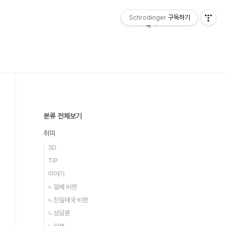
Schrodinger
구독하기
분류 전체보기
취미
3D
TIP
이야기
ㄴ일베 비판
ㄴ친일매국 비판
ㄴ성담론