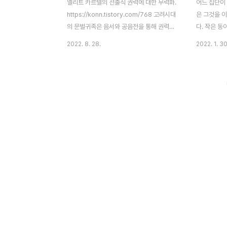
엘리트 카르텔의 선출직 권력에 대한 무력화.
어느 집단이
https://konn.tistory.com/768 고려시대
은 그것을 
의 문벌귀족은 음서와 공음전을 통해 권력과
다. 작은 동
경제력을 세습했으며, 그러한 제도를 기반으
것으로 규정
2022. 8. 28.
2022. 1. 30
로 강력한 가문을 형성하고 유지했다. 그렇게
이 있기도 하
가문의 힘으로 권력과 경제력을 세습받으며
것은 결코 
유지되었기 문벌門閥이었고, 이들의 권력은
능성을 내포
무력을 지닌 무인들의 반란을 통해 뒤집어졌
내부적인 규칙
다. 그러나 수많은 사람들이 죽고 경제력을
성원간 상호 
훼손당했다고는 해도 개국공신 가문에 뿌리
을 것이다. 
깊은 가문들이었고 그들은 약화되었을 뿐, 무
존재할 경우
신정권 시기에도 여전히 명맥을 잇고 있었고,
나 문화적 동
이후 권문세족으로 탈바꿈하게 된다. 한국에
완전히 같은 
서 권력자라고 부를 수 있는 대부분의 사람들
단의 체제가
은 대체로 공부를 통해 얻어낸 성과이다. 공
다. 한 체제
부를 잘해서 좋은 대학을 갔거나, 외교관 시
것을 극복하
험, 행정시험,..
좀 더 정확히