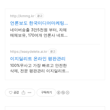
http://kmmg.kr
광고
언론보도 한국미디어마케팅그
룹 언론사 직접운영
네이버송출 3만5천원 부터, 자체
매체보유, 170여개 언론사 네트워
크 저렴한 단가 및 충전 패키지 혜
택
https://easydelete.ai.kr
광고
이지딜리트 온라인 평판관리
100%무사고 가장 빠르고 안전한
삭제, 전문 평판관리 이지딜리트
입니다.
공감
구독하기