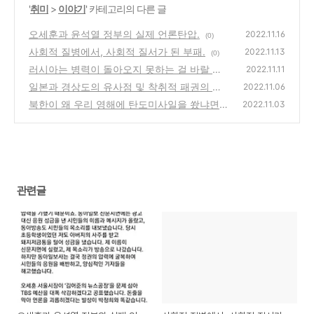
'
취미
>
이야기
' 카테고리의 다른 글
오세훈과 윤석열 정부의 실제 언론탄압.
2022.11.16
(0)
사회적 질병에서, 사회적 질서가 된 부패.
2022.11.13
(0)
러시아는 병력이 돌아오지 못하는 걸 바랄 겁
2022.11.11
니다.
일본과 경상도의 유사점 및 착취적 패권의 관
(0)
2022.11.06
성.
북한이 왜 우리 영해에 탄도미사일을 쐈냐면.
(0)
2022.11.03
(0)
관련글