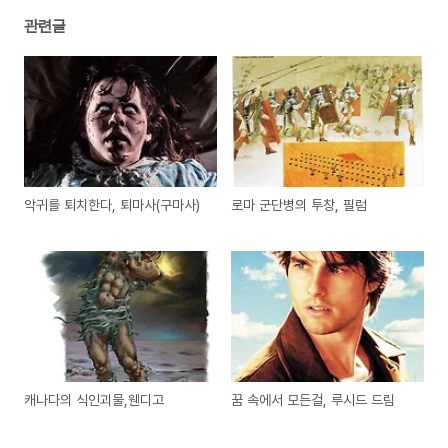
관련글
악귀를 퇴치한다, 퇴마사(구마사)
로마 군단병의 투창, 필럼
캐나다의 식인괴물,웬디고
꿈 속에서 모든걸, 루시드 드림