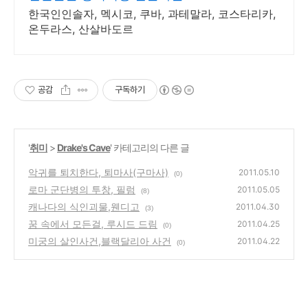
한국인인솔자, 멕시코, 쿠바, 과테말라, 코스타리카,
온두라스, 산살바도르
공감
구독하기
'
취미
>
Drake's Cave
' 카테고리의 다른 글
악귀를 퇴치한다, 퇴마사(구마사)
2011.05.10
(0)
로마 군단병의 투창, 필럼
2011.05.05
(8)
캐나다의 식인괴물,웬디고
2011.04.30
(3)
꿈 속에서 모든걸, 루시드 드림
2011.04.25
(0)
미궁의 살인사건,블랙달리아 사건
2011.04.22
(0)