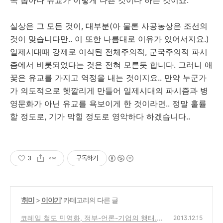
쏙 뽑아다 유교가 이렇게 나쁜 것이다 하는 것이죠.
실상은 그 모든 것이, 대부분(아 물론 사공농상은 조선의
것이 맞습니다만.. 이 또한 나름대로 이유가 있어서지요.)
일제시대때 강제로 이식된 전체주의적, 군국주의적 파시
즘에서 비롯되었다는 것은 전혀 모른듯 합니다. 그러니 애
꿎은 유교를 가지고 역정을 내는 것이지요.. 만약 누군가
가 의도적으로 헷깔리게 만들어 일제시대의 파시즘과 병
영문화가 아닌 유교를 욕보이게 한 것이라면.. 정말 훌률
할 정도로, 기가 막힐 정도로 영악하다 하겠습니다..
3
구독하기
'
취미
>
이야기
' 카테고리의 다른 글
코레일 철도 민영화, 정부-언론-기업의 행태.
2013.12.15