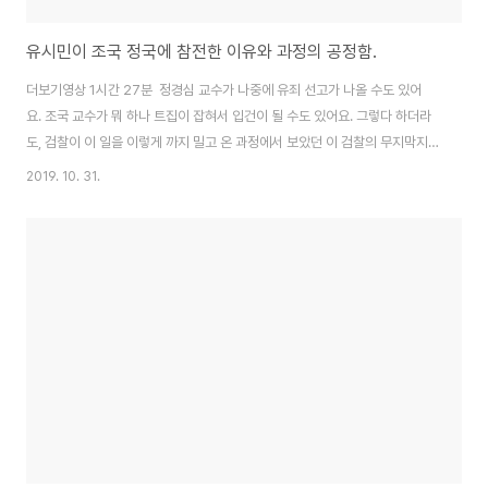
유시민이 조국 정국에 참전한 이유와 과정의 공정함.
더보기영상 1시간 27분 정경심 교수가 나중에 유죄 선고가 나올 수도 있어
요. 조국 교수가 뭐 하나 트집이 잡혀서 입건이 될 수도 있어요. 그렇다 하더라
도, 검찰이 이 일을 이렇게 까지 밀고 온 과정에서 보았던 이 검찰의 무지막지
함, 비인간성, 그리고 무소불위의 권력을 휘두르는 그 오만한 작태. 이거는 이거
2019. 10. 31.
대로 싸우지 않으면, 제가 진짜 비겁한거에요. 조국 하고는, 제가 방배동에서 6
년간 살았는데 가족끼리 식사 한 번도 한 적 없어요, 둘이서 밥 먹은 적도 없구
요. 우리는 그냥 공적으로 아는 사이였어요, 개인적으로 그렇게 친밀한 관계가
아니에요. 요새 진중권 교수가 그 제가 입에 올리기 싫은 이름을 가진 방송사에
나와서 비난을 받던데, 그 말 있잖아요. '정경심 교수가 표창장을 위조 안했다는
증거가 있..