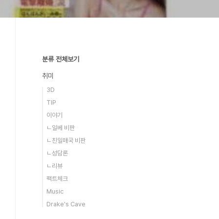
분류 전체보기
취미
3D
TIP
이야기
ㄴ일베 비판
ㄴ친일매국 비판
ㄴ성담론
ㄴ리뷰
팩트체크
Music
Drake's Cave