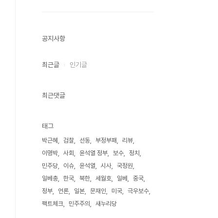
공지사항
최근글
인기글
최근댓글
태그
박근혜
검찰
선동
부정부패
리뷰
이명박
사회
윤석열 정부
보수
정치
민주당
이슈
윤석열
시사
국정원
일베충
한국
북한
세월호
일베
중국
정부
언론
일본
문재인
미국
극우보수
팩트체크
민주주의
새누리당