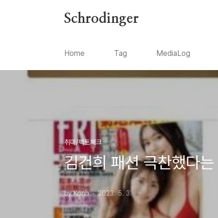
본문 바로가기
Schrodinger
Home
Tag
MediaLog
취미/팩트체크
김건희 패션 극찬했다는 
by Konn
2023. 5. 3.