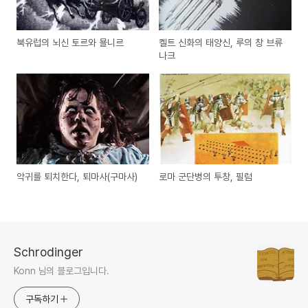
북유럽의 뇌신 토르와 묠니르
켈트 신화의 태양신, 루의 창 브류
나크
악귀를 퇴치한다, 퇴마사(구마사)
로마 군단병의 투창, 필럼
Schrodinger
Konn 님의 블로그입니다.
구독하기