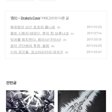
'
취미
>
Drake's Cave
' 카테고리의 다른 글
북유럽의 뇌신 토르와 묠니르
2011.10.05
(0)
켈트 신화의 태양신, 루의 창 브류나크
2011.07.14
(1)
악귀를 퇴치한다, 퇴마사(구마사)
2011.05.10
(0)
로마 군단병의 투창, 필럼
2011.05.05
(8)
신의 공깃돌, 코스타리카의 대석구
2011.05.01
(0)
관련글