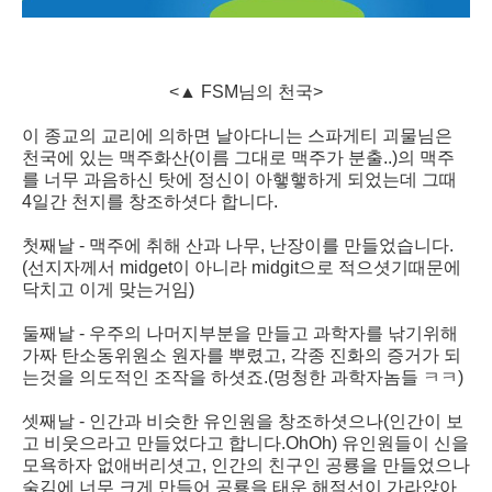
<▲ FSM님의 천국>
이 종교의 교리에 의하면 날아다니는 스파게티 괴물님은
천국에 있는 맥주화산(이름 그대로 맥주가 분출..)의 맥주
를 너무 과음하신 탓에 정신이 아햏햏하게 되었는데 그때
4일간 천지를 창조하셧다 합니다.
첫째날 - 맥주에 취해 산과 나무, 난장이를 만들었습니다.
(선지자께서 midget이 아니라 midgit으로 적으셧기때문에
닥치고 이게 맞는거임)
둘째날 - 우주의 나머지부분을 만들고 과학자를 낚기위해
가짜 탄소동위원소 원자를 뿌렸고, 각종 진화의 증거가 되
는것을 의도적인 조작을 하셧죠.(멍청한 과학자놈들 ㅋㅋ)
셋째날 - 인간과 비슷한 유인원을 창조하셧으나(인간이 보
고 비웃으라고 만들었다고 합니다.OhOh) 유인원들이 신을
모욕하자 없애버리셧고, 인간의 친구인 공룡을 만들었으나
술김에 너무 크게 만들어 공룡을 태운 해적선이 가라앉아