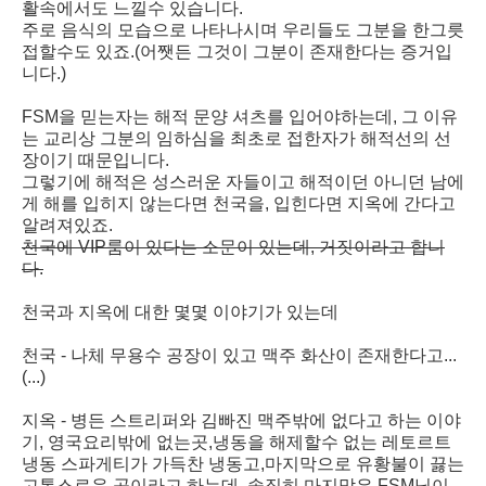
활속에서도 느낄수 있습니다.
주로 음식의 모습으로 나타나시며 우리들도 그분을 한그릇
접할수도 있죠.(어쨋든 그것이 그분이 존재한다는 증거입
니다.)
FSM을 믿는자는 해적 문양 셔츠를 입어야하는데, 그 이유
는 교리상 그분의 임하심을 최초로 접한자가 해적선의 선
장이기 때문입니다.
그렇기에 해적은 성스러운 자들이고 해적이던 아니던 남에
게 해를 입히지 않는다면 천국을, 입힌다면 지옥에 간다고
알려져있죠.
천국에 VIP룸이 있다는 소문이 있는데, 거짓이라고 합니
다.
천국과 지옥에 대한 몇몇 이야기가 있는데
천국 - 나체 무용수 공장이 있고 맥주 화산이 존재한다고...
(...)
지옥 - 병든 스트리퍼와 김빠진 맥주밖에 없다고 하는 이야
기, 영국요리밖에 없는곳,냉동을 해제할수 없는 레토르트
냉동 스파게티가 가득찬 냉동고,마지막으로 유황불이 끓는
고통스로운 곳이라고 하는데, 솔직히 마지막은 FSM님이