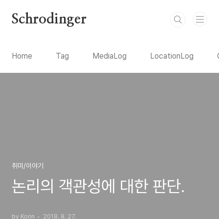
본문 바로가기
Schrodinger
Home
Tag
MediaLog
LocationLog
취미/이야기
논리의 객관성에 대한 판단.
by Konn
2018. 8. 27.