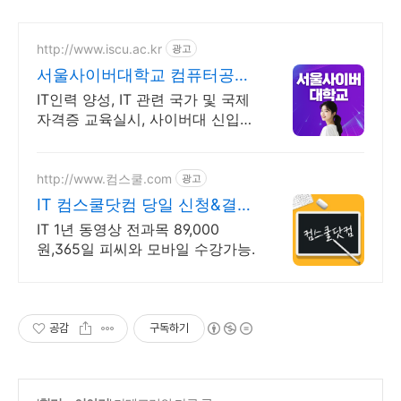
http://www.iscu.ac.kr
광고
서울사이버대학교 컴퓨터공학
과 2026 가을학기 신편입생
IT인력 양성, IT 관련 국가 및 국제
자격증 교육실시, 사이버대 신입생
수 1위 장학금 지급 1위, 학사 석사
박사 온라인복수학위까지
http://www.컴스쿨.com
광고
IT 컴스쿨닷컴 당일 신청&결제
시 기프티콘!
IT 1년 동영상 전과목 89,000
원,365일 피씨와 모바일 수강가능.
공감
구독하기