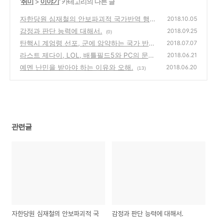
'
취미
>
이야기
' 카테고리의 다른 글
자한당원 심재철의 안보파괴적 국가반역 행위.
2018.10.05
감정과 판단 능력에 대해서.
(1)
2018.09.25
(0)
탄핵시 계엄령 선포, 군에 암약하는 국가 반역
2018.07.07
자들.
라스트 제다이, LOL, 배틀필드5와 PC의 문제
(2)
2018.06.21
에 대해서.
예멘 난민을 받아야 하는 이유와 오해.
(0)
2018.06.20
(13)
관련글
자한당원 심재철의 안보파괴적 국
감정과 판단 능력에 대해서.