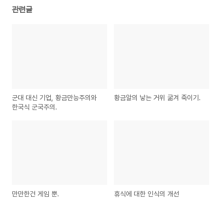
관련글
군대 대신 기업, 황금만능주의와
황금알의 낳는 거위 굶겨 죽이기.
한국식 군국주의.
만만한건 게임 뿐.
휴식에 대한 인식의 개선