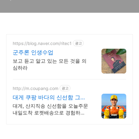
https://blog.naver.com/ritec1
광고
군주론 인생수업
보고 듣고 알고 있는 모든 것을 의
심하라
http://m.coupang.com
광고
대게 쿠팡 바다의 신선함 그대
로 식탁에
대게, 산지직송 신선함을 오늘주문
내일도착 로켓배송으로 경험하세
요. 살이 꽉 찬 특상품 새우게, 만족
스러운 식탁을 와우회원 캐시적립
과 함께.