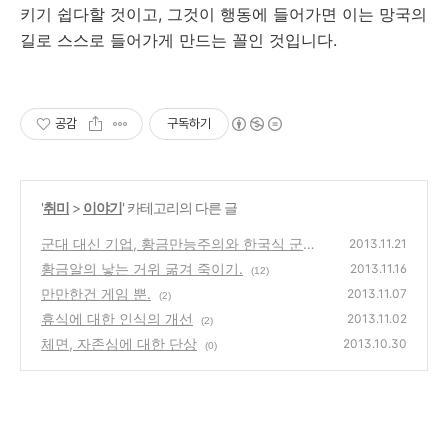
키기 쉽다할 것이고, 그것이 행동에 들어가면 이는 망국의
길로 스스로 들어가게 만드는 꼴인 것입니다.
공감
구독하기
'
취미
>
이야기
' 카테고리의 다른 글
군대 대신 기업, 황금만능주의와 한국식 군국
2013.11.21
주의.
황금알의 낳는 거위 굶겨 죽이기.
(0)
2013.11.16
(12)
만만한건 게임 뿐.
2013.11.07
(2)
휴식에 대한 인식의 개선
2013.11.02
(2)
체면, 자존심에 대한 단상
2013.10.30
(0)